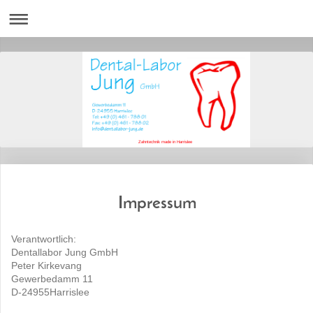
Zahntechnik made in Harrislee
Impressum
Verantwortlich:
Dentallabor Jung GmbH
Peter
Kirkevang
Gewerbedamm
11
D-24955
Harrislee